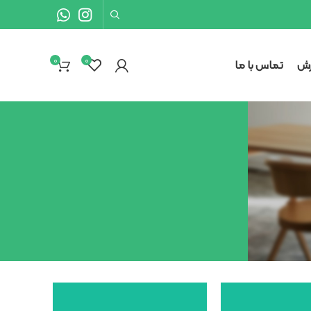
0
۰
رش
تماس با ما