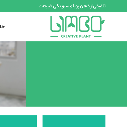
تلفیقی از ذهن پویا و سبزینگی طبیعت
خان