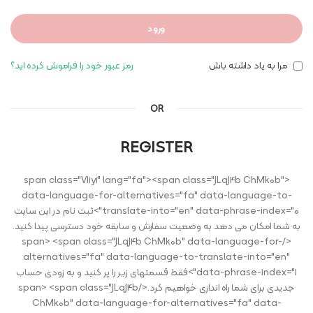
ورود
مرا به یاد داشته باش
رمز عبور خود را فراموش کرده اید؟
OR
REGISTER
<span class="VIiyi" lang="fa"><span class="JLqJ4b ChMk0b"
data-language-for-alternatives="fa" data-language-to-
translate-into="en" data-phrase-index="0">ثبت نام در این سایت
به شما امکان می دهد به وضعیت سفارش و سابقه خود دسترسی پیدا کنید.
</span> <span class="JLqJ4b ChMk0b" data-language-for-
alternatives="fa" data-language-to-translate-into="en"
data-phrase-index="1">فقط قسمتهای زیر را پر کنید و به زودی حساب
جدیدی برای شما راه اندازی خواهیم کرد.</span> <span class="JLqJ4b
ChMk0b" data-language-for-alternatives="fa" data-