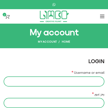
0
My account
MY ACCOUNT
HOME
LOGIN
*
Username or email
*
رمز عبور