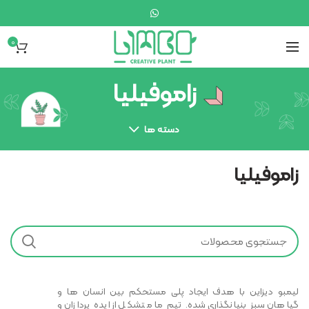
0
زاموفیلیا
دسته ها
زاموفیلیا
لیمبو دیزاین با هدف ایجاد پلی مستحکم بین انسان ها و
گیاهان سبز بنیانگذاری شده. تیم ما متشکل از ایده پردازان و