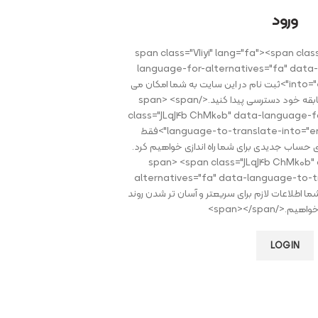
ورود
<span class="VIiyi" lang="fa"><span cla
language-for-alternatives="fa" data
into="en" data-phrase-index="0">ثبت نام در این سایت به شما امکان می
دهد به وضعیت سفارش و سابقه خود دسترسی پیدا کنید.</span> <span
class="JLqJ4b ChMk0b" data-language-fo
language-to-translate-into="en" data-phrase-index="1">فقط
دی حساب جدیدی برای شما راه اندازی خواهیم کرد.
</span> <span class="JLqJ4b ChMk0b
alternatives="fa" data-language-to-t
">ما فقط از شما اطلاعات لازم برای سریعتر و آسان تر شدن روند
.</span></span>
LOGIN