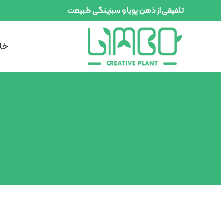
تلفیقی از ذهن پویا و سبزینگی طبیعت
خان