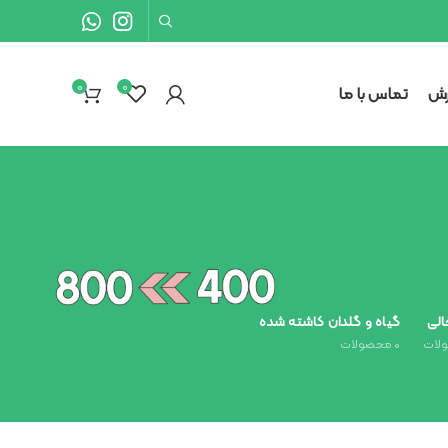
0
۰
رش
تماس با ما
الی
گیاه و گلدان کاشته شده
لات
۰
محصولات