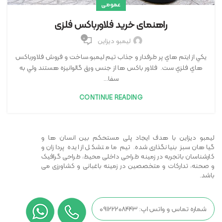
عمومی
راهنمای خرید فلاورباکس فلزی
۰
لیمبو دیزاین
يكي از ايتم هاي پر طرفدار و جذاب تيم ليمبو،ساخت و فروش فلاورباكس
هاي فلزي ست. فلاور باكس ها از جنس ورق گالوانيزه هستند ولي به
سفا...
CONTINUE READING
لیمبو دیزاین با هدف ایجاد پلی مستحکم بین انسان ها و
گیاهان سبز بنیانگذاری شده. تیم ما متشکل از ایده پردازان و
کارشناسان باتجربه در زمینه طراحی داخلی محیط، طراحی گرافیک
و صحنه، تدارکات و متخصصین در زمینه باغبانی و کشاورزی می
باشد.
شماره تماس و واتس اپ: ۰۹۱۲۲۲۰۸۴۴۳