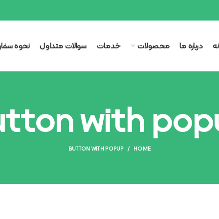
ه
درباره ما
محصولات
خدمات
سوالات متداول
نحوه سفا
tton with po
BUTTON WITH POPUP
HOME