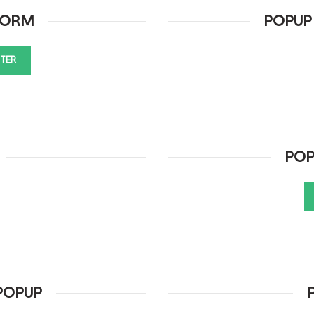
FORM
POPUP
TTER
POP
POPUP