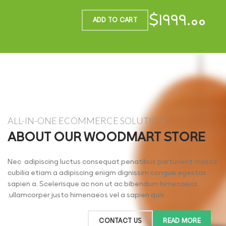
$۱۹۹۹.۰۰
ADD TO CART
ALL-IN-ONE ECOMMERCE SOLUTION
ABOUT OUR WOODMART STORE
Nec adipiscing luctus consequat penatibus parturient massa
cubilia etiam a adipiscing enigm dignissim congue egestas
sapien a. Scelerisque ac non ut ac bibendum himenaeos
ullamcorper justo himenaeos vel a sapien quis.
CONTACT US
READ MORE