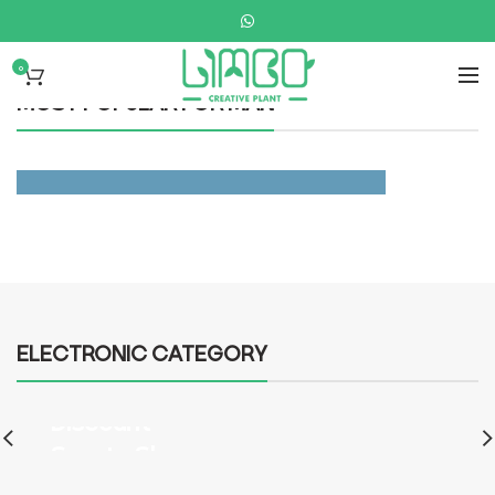
0
MOST POPULAR FOR MAN
All Jackets Discount-
30%
ELECTRONIC CATEGORY
Discount
Sports Shoes