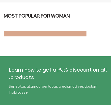
VIEW MORE
MOST POPULAR FOR WOMAN
Discount On Summer
Collection
Learn how to get a 30% discount on all
products.
Senectus ullamcorper lacus a euismod vestibulum
habitasse.
Adapters