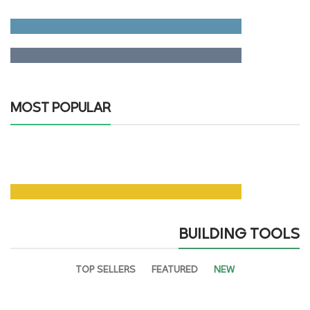
For Camera Lenses
Accessories
For Photographers
MOST POPULAR
Building Tools
And Accessories
BUILDING TOOLS
TOP SELLERS
FEATURED
NEW