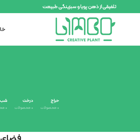
تلفیقی از ذهن پویا و سبزینگی طبیعت
خان
حراج
درخت
شب یلد
۰
محصولات
۰
محصولات
۰
محص
فضای پ