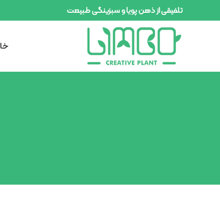
تلفیقی از ذهن پویا و سبزینگی طبیعت
خان