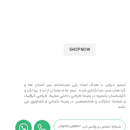
Phasellus a ac hac turpis accumsan erat a consectetur
lorem ultricies aliquam parturient molestie ut dui
vestibulum ullamcorper enim a phasellus. Hendrerit
laoreet in vel a et primis scelerisque iaculis.
VIEW MORE
SHOP NOW
لیمبو دیزاین با هدف ایجاد پلی مستحکم بین انسان ها و
گیاهان سبز بنیانگذاری شده. تیم ما متشکل از ایده پردازان و
کارشناسان باتجربه در زمینه طراحی داخلی محیط، طراحی گرافیک
و صحنه، تدارکات و متخصصین در زمینه باغبانی و کشاورزی می
باشد.
شماره تماس و واتس اپ: ۰۹۱۲۲۲۰۸۴۴۳